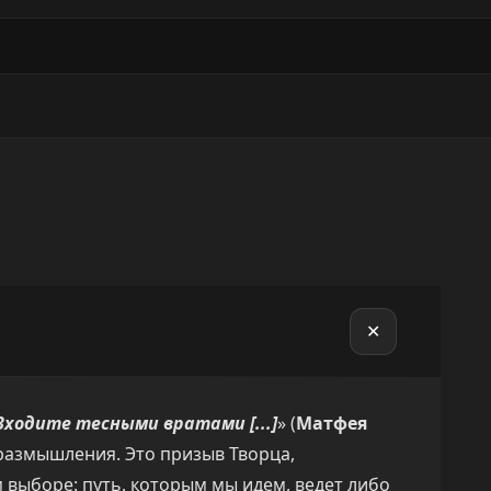
✕
Входите тесными вратами [...]
» (
Матфея
 размышления. Это призыв Творца,
 выборе: путь, которым мы идем, ведет либо